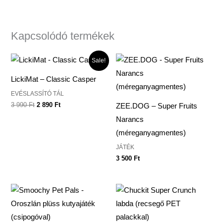
Kapcsolódó termékek
Original
Current
Sale!
price
price
was:
is:
LickiMat – Classic Casper
3
2
990 Ft.
890 Ft.
EVÉSLASSÍTÓ TÁL
3 990
Ft
2 890
Ft
ZEE.DOG – Super Fruits
Narancs
(méreganyagmentes)
JÁTÉK
3 500
Ft