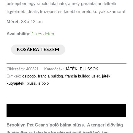
belsejében egy sípoló található, amely garantáltan felkelti
figyelmét. Ideális közepes és kisebb méretű kutyák számára!
Méret:
33 x 12 cm
Availability:
1 készleten
KOSÁRBA TESZEM
Cikkszám:
400321
Kategóriák:
JÁTÉK
,
PLÜSSÖK
Címkék:
csipogó
,
francia bulldog
,
francia bulldog üzlet
,
játék
,
kutyajáték
,
plüss
,
sípoló
Leírás
Brooklyn Pet Gear sípoló bálna plüss. A tengeri élővilág
ihlette figura felszíne bordázott textilborítású, így