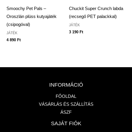
Smoochy Pet Pals –
Chuckit Super Crunch labda
Oroszlán plüss kutyajáték
(recsegő PET palackkal)
(csipogóval)
JÁTÉK
3 190
Ft
JÁTÉK
4 890
Ft
INFORMÁCIÓ
FŐOLDAL
VÁSÁRLÁS ÉS SZÁLLÍTÁS
ÁSZF
SAJÁT FIÓK