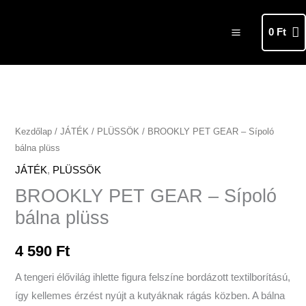
Skip
MAIN
to
0
Ft
MENU
content
BROOKLY
PET
GEAR
Kezdőlap
/
JÁTÉK
/
PLÜSSÖK
/ BROOKLY PET GEAR – Sípoló
bálna plüss
-
Sípoló
JÁTÉK
,
PLÜSSÖK
bálna
BROOKLY PET GEAR – Sípoló
plüss
bálna plüss
mennyiség
4 590
Ft
A tengeri élővilág ihlette figura felszíne bordázott textilborítású,
így kellemes érzést nyújt a kutyáknak rágás közben. A bálna