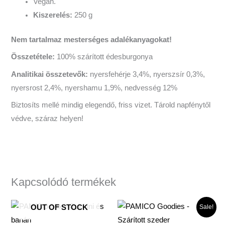
Vegán.
Kiszerelés:
250 g
Nem tartalmaz mesterséges adalékanyagokat!
Összetétele:
100% szárított édesburgonya
Analitikai összetevők:
nyersfehérje 3,4%, nyerszsír 0,3%,
nyersrost 2,4%, nyershamu 1,9%, nedvesség 12%
Biztosíts mellé mindig elegendő, friss vizet. Tárold napfénytől
védve, száraz helyen!
Kapcsolódó termékek
Original
Current
Sale!
OUT OF STOCK
price
price
was:
is: