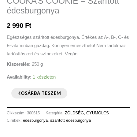
COOKA’S COOKIE – Szárított
édesburgonya
2 990
Ft
Egészséges szárított édesburgonya. Értékes az A-, B-, C- és
E-vitaminban gazdag. Könnyen emészthető! Nem tartalmaz
tartósítószert és színezéket! Vegán.
Kiszerelés:
250 g
Availability:
1 készleten
KOSÁRBA TESZEM
Cikkszám:
300615
Kategória:
ZÖLDSÉG, GYÜMÖLCS
Címkék:
édesburgonya
,
szárított édesburgonya