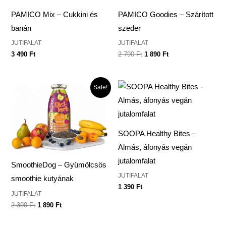
2
1
790 Ft.
890 Ft.
PAMICO Mix – Cukkini és
PAMICO Goodies – Szárított
banán
szeder
JUTIFALAT
JUTIFALAT
3 490
Ft
2 790
Ft
1 890
Ft
Original
Current
Sale!
price
price
was:
is:
2
1
390 Ft.
890 Ft.
SOOPA Healthy Bites –
Almás, áfonyás vegán
jutalomfalat
SmoothieDog – Gyümölcsös
JUTIFALAT
smoothie kutyának
1 390
Ft
JUTIFALAT
2 390
Ft
1 890
Ft