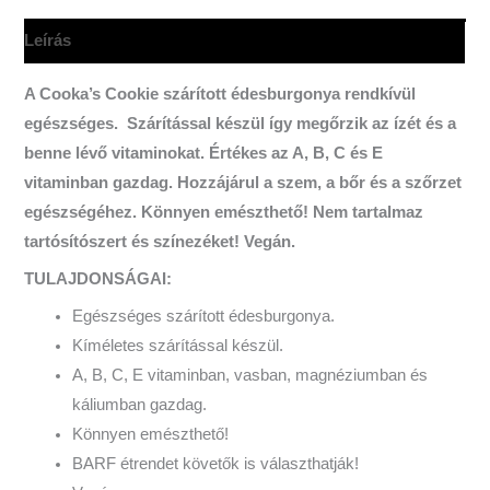
Leírás
A Cooka’s Cookie szárított édesburgonya rendkívül
egészséges. Szárítással készül így megőrzik az ízét és a
benne lévő vitaminokat. Értékes az A, B, C és E
vitaminban gazdag. Hozzájárul a szem, a bőr és a szőrzet
egészségéhez.
Könnyen emészthető! Nem tartalmaz
tartósítószert és színezéket! Vegán.
TULAJDONSÁGAI:
Egészséges szárított édesburgonya.
Kíméletes szárítással készül.
A, B, C, E vitaminban, vasban, magnéziumban és
káliumban gazdag.
Könnyen emészthető!
BARF étrendet követők is választhatják!