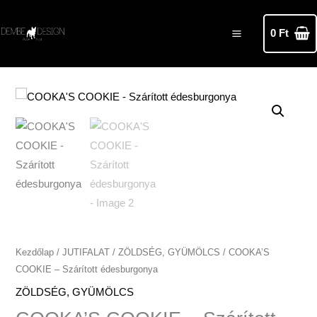
Skip
MAIN
to
0
Ft
MENU
content
COOKA'S
COOKIE
-
Szárított
édesburgonya
mennyiség
Kezdőlap
/
JUTIFALAT
/
ZÖLDSÉG, GYÜMÖLCS
/ COOKA’S
COOKIE – Szárított édesburgonya
ZÖLDSÉG, GYÜMÖLCS