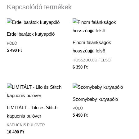
Kapcsolódó termékek
Erdei barátok kutyapóló
Finom falánkságok
PÓLÓ
5 490
Ft
hosszúujjú felső
HOSSZÚUJJÚ FELSŐ
6 390
Ft
Szörnybaby kutyapóló
LIMITÁLT – Lilo és Stitch
PÓLÓ
5 490
Ft
kapucnis pulóver
KAPUCNIS PULÓVER
10 490
Ft