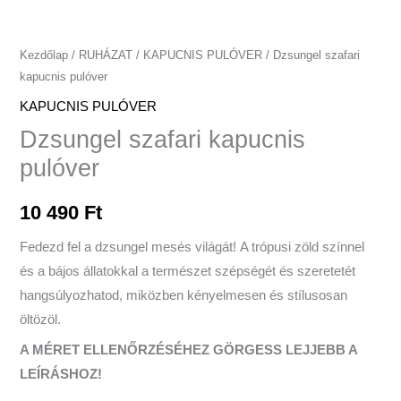
Kezdőlap
/
RUHÁZAT
/
KAPUCNIS PULÓVER
/ Dzsungel szafari
kapucnis pulóver
KAPUCNIS PULÓVER
Dzsungel szafari kapucnis
pulóver
10 490
Ft
Fedezd fel a dzsungel mesés világát! A trópusi zöld színnel
és a bájos állatokkal a természet szépségét és szeretetét
hangsúlyozhatod, miközben kényelmesen és stílusosan
öltözöl.
A MÉRET ELLENŐRZÉSÉHEZ GÖRGESS LEJJEBB A
LEÍRÁSHOZ!