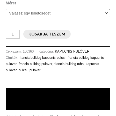
Méret
KOSÁRBA TESZEM
Cikkszám:
100360
Kategória:
KAPUCNIS PULÓVER
Címkék:
francia bulldog kapucnis pulcsi
,
francia bulldog kapucnis
pulover
,
francia bulldog pulóver
,
francia bulldog ruha
,
kapucnis
pulóver
,
pulcsi
,
pulóver
Leírás
További információk