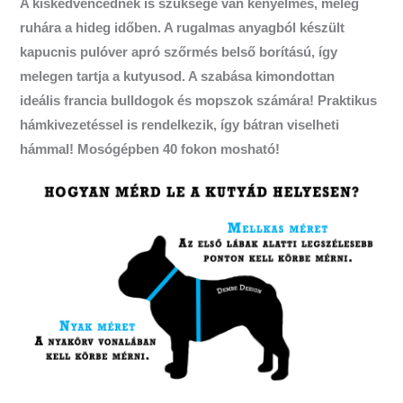
A kiskedvencednek is szüksége van kényelmes, meleg
ruhára a hideg időben. A rugalmas anyagból készült
kapucnis pulóver apró szőrmés belső borítású, így
melegen tartja a kutyusod. A szabása kimondottan
ideális francia bulldogok és mopszok számára! Praktikus
hámkivezetéssel is rendelkezik, így bátran viselheti
hámmal! Mosógépben 40 fokon mosható!