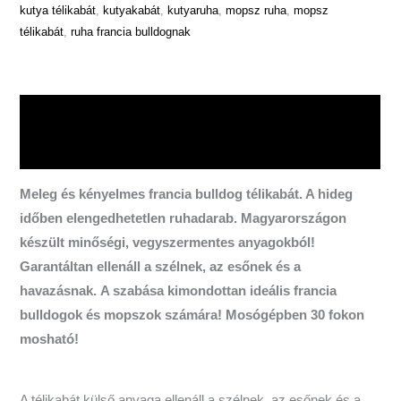
kutya télikabát
,
kutyakabát
,
kutyaruha
,
mopsz ruha
,
mopsz
télikabát
,
ruha francia bulldognak
Leírás
További információk
Meleg és kényelmes francia bulldog télikabát. A hideg
időben elengedhetetlen ruhadarab. Magyarországon
készült minőségi, vegyszermentes anyagokból!
Garantáltan ellenáll a szélnek, az esőnek és a
havazásnak.
A szabása kimondottan ideális francia
bulldogok és mopszok számára! Mosógépben 30 fokon
mosható!
A télikabát külső anyaga ellenáll a szélnek, az esőnek és a