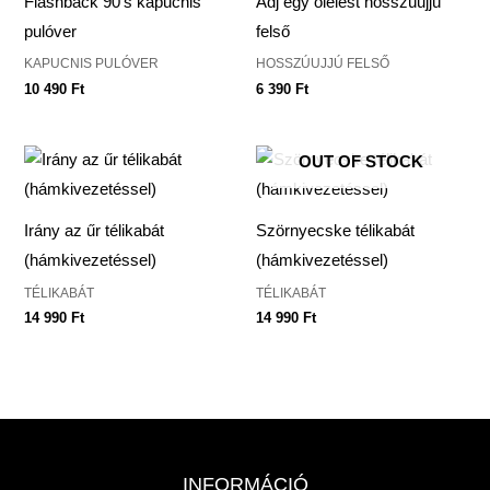
Flashback 90’s kapucnis
Adj egy ölelést hosszúujjú
pulóver
felső
KAPUCNIS PULÓVER
HOSSZÚUJJÚ FELSŐ
10 490
Ft
6 390
Ft
OUT OF STOCK
Irány az űr télikabát
Szörnyecske télikabát
(hámkivezetéssel)
(hámkivezetéssel)
TÉLIKABÁT
TÉLIKABÁT
14 990
Ft
14 990
Ft
INFORMÁCIÓ