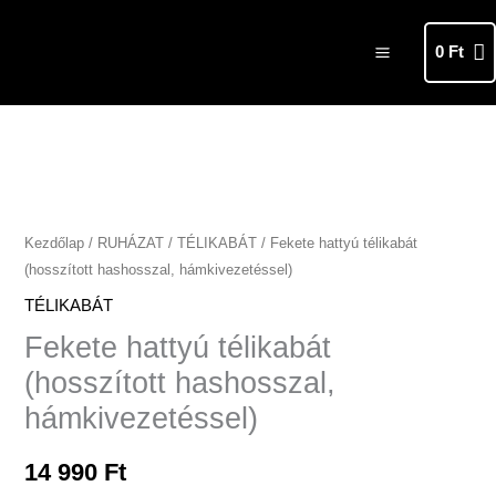
Skip
MAIN
to
0
Ft
MENU
content
Fekete
hattyú
télikabát
(hosszított
Kezdőlap
/
RUHÁZAT
/
TÉLIKABÁT
/ Fekete hattyú télikabát
(hosszított hashosszal, hámkivezetéssel)
hashosszal,
hámkivezetéssel)
TÉLIKABÁT
mennyiség
Fekete hattyú télikabát
(hosszított hashosszal,
hámkivezetéssel)
14 990
Ft