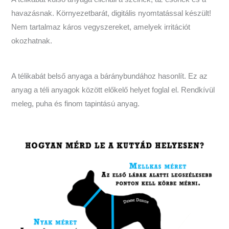
havazásnak. Környezetbarát, digitális nyomtatással készült!
Nem tartalmaz káros vegyszereket, amelyek irritációt
okozhatnak.
A télikabát belső anyaga a báránybundához hasonlít. Ez az
anyag a téli anyagok között előkelő helyet foglal el. Rendkívül
meleg, puha és finom tapintású anyag.