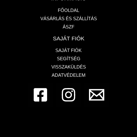
FŐOLDAL
VÁSÁRLÁS ÉS SZÁLLÍTÁS
ÁSZF
SAJÁT FIÓK
SAJÁT FIÓK
SEGÍTSÉG
VISSZAKÜLDÉS
ADATVÉDELEM
Dembe Design - Francia bulldog üzlet
1133,
Budapest, Pannónia utca 87