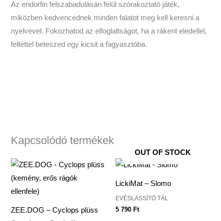
Az endorfin felszabadulásán felül szórakoztató játék,
miközben kedvencednek minden falatot meg kell keresni a
nyelvével. Fokozhatod az elfoglaltságot, ha a rákent eledellel,
feltéttel beteszed egy kicsit a fagyasztóba.
Kapcsolódó termékek
OUT OF STOCK
LickiMat – Slomo
EVÉSLASSÍTÓ TÁL
5 790
Ft
ZEE.DOG – Cyclops plüss