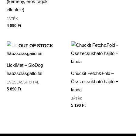
(kemény, erős rágók
ellenfele)
JÁTÉK
4 890
Ft
OUT OF STOCK
LickiMat – SloDog
habzsolásgátló tál
Chuckit Fetch&Fold –
Összecsukható hajító +
EVÉSLASSÍTÓ TÁL
5 890
Ft
labda
JÁTÉK
5 190
Ft