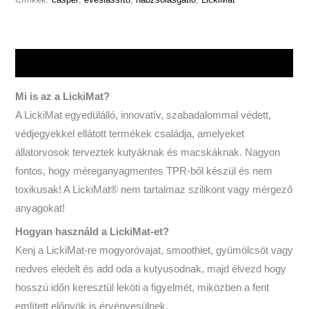
Leírás
Mi is az a LickiMat?
A LickiMat egyedülálló, innovatív, szabadalommal védett,
védjegyekkel ellátott termékek családja, amelyeket
állatorvosok terveztek kutyáknak és macskáknak. Nagyon
fontos, hogy méreganyagmentes TPR-ből készül és nem
toxikusak! A LickiMat® nem tartalmaz szilikont vagy mérgező
anyagokat!
Hogyan használd a LickiMat-et?
Kenj a LickiMat-re mogyoróvajat, smoothiet, gyümölcsöt vagy
nedves eledelt és add oda a kutyusodnak, majd élvezd hogy
hosszú időn keresztül leköti a figyelmét, miközben a fent
említett előnyök is érvényesülnek.