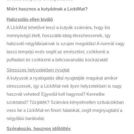
Miért hasznos a kutyádnak a LickiMat?
Habzsolás ellen kiváló
A LickiMat lehetővé teszi a kutyák számára, hogy kis
mennyiségű ételt, hosszabb ideig élvezhessenek, így
habzsoló négylábúaknak is szuper megoldás! A normál vagy
lassú tempójú evés segíti az emésztést, csökkenti a
puffadást és csökkenti a bélcsavarodás kockázatát!
Stresszes helyzetekben nyugtat
A kutyusok a nyalogatás által nyugtatják magukat amikor
stresszesek, így a LickiMat-nek ilyen helyzetekben is nagy
hasznát veheted! Egyedül kell hagynod? Kennelbe
szoktatod? Tűzijáték? Számára kényelmetlen szituációkban
vess be a LickiMat-en finom falatokat, segít megnyugtatni a
négylábú barátodat.
Szórakozás, hasznos időtöltés