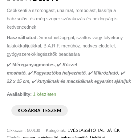
Csökkenti a szorongást, unalmat, rombolást, lassítja a
habzsolást és még szuper szórakozás és boldogság is
kedvencednek!
Használhatod:
SmoothieDog-gal, szaftos vagy folyékony
falatokkal/jutikkal, B.A.R.F. menühöz, nedves eledellel,
gyógyszerek/kiegészítők beadására
✔️ Méreganyagmentes, ✔️
Kézzel
mosható, ✔️ Fagyasztóba helyezhető, ✔️ Mikrózható, ✔️
22 x 15 cm, ✔️ kutyáknak és macskáknak egyaránt ajánljuk
Availability:
1 készleten
KOSÁRBA TESZEM
Cikkszám:
500130
Kategóriák:
EVÉSLASSÍTÓ TÁL
,
JÁTÉK
Címkék:
casper
,
evéslassító
,
habzsolásgátló
,
LickiMat