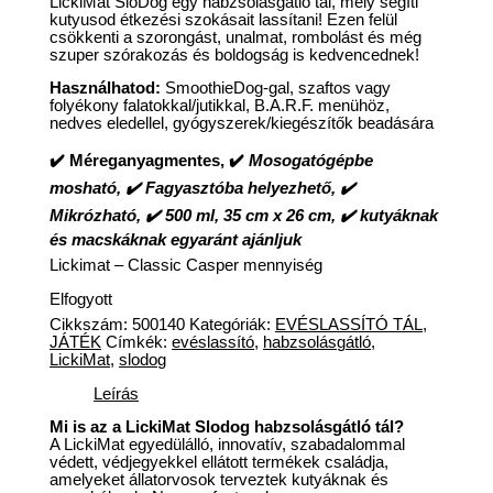
LickiMat SloDog egy habzsolásgátló tál, mely segíti
kutyusod étkezési szokásait lassítani! Ezen felül
csökkenti a szorongást, unalmat, rombolást és még
szuper szórakozás és boldogság is kedvencednek!
Használhatod:
SmoothieDog-gal, szaftos vagy
folyékony falatokkal/jutikkal, B.A.R.F. menühöz,
nedves eledellel, gyógyszerek/kiegészítők beadására
✔️ Méreganyagmentes, ✔️
Mosogatógépbe
mosható, ✔️ Fagyasztóba helyezhető, ✔️
Mikrózható, ✔️ 500 ml, 35 cm x 26 cm, ✔️ kutyáknak
és macskáknak egyaránt ajánljuk
Lickimat – Classic Casper mennyiség
Elfogyott
Cikkszám:
500140
Kategóriák:
EVÉSLASSÍTÓ TÁL
,
JÁTÉK
Címkék:
evéslassító
,
habzsolásgátló
,
LickiMat
,
slodog
Leírás
Mi is az a LickiMat Slodog habzsolásgátló tál?
A LickiMat egyedülálló, innovatív, szabadalommal
védett, védjegyekkel ellátott termékek családja,
amelyeket állatorvosok terveztek kutyáknak és