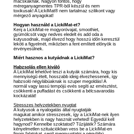
macskáknak. Nagyon fontos, hogy
méreganyagmentes TPR-ből készül és nem
toxikusak! A LickiMat® nem tartalmaz szilikont vagy
mérgező anyagokat!
Hogyan használd a LickiMat-et?
Kenj a LickiMat-re mogyoróvajat, smoothiet,
gyümölcsöt vagy nedves eledelt és add oda a
kutyusodnak, majd élvezd hogy hosszú időn keresztül
leköti a figyelmét, miközben a fent említett előnyök is
érvényesülnek.
Miért hasznos a kutyádnak a LickiMat?
Habzsolás ellen kiváló
A LickiMat lehetővé teszi a kutyák számára, hogy kis
mennyiségű ételt, hosszabb ideig élvezhessenek, így
habzsoló négylábúaknak is szuper megoldás! A
normál vagy lassú tempójú evés segíti az emésztést,
csökkenti a puffadást és csökkenti a bélcsavarodás
kockázatát!
Stresszes helyzetekben nyugtat
A kutyusok a nyalogatás által nyugtatják
magukat amikor stresszesek, így a LickiMat-nek ilyen
helyzetekben is nagy hasznát veheted! Egyedül kell
hagynod? Kennelbe szoktatod? Tűzijáték? Számára
kényelmetlen szituációkban vess be a LickiMat-en
finom falatokat, segít megnyugtatni a négylábú