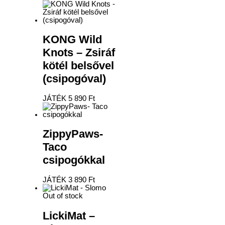
KONG Wild
Knots – Zsiráf
kötél belsővel
(csipogóval)
JÁTÉK
5 890
Ft
ZippyPaws-
Taco
csipogókkal
JÁTÉK
3 890
Ft
Out of stock
LickiMat –