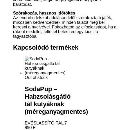
barátodat.
Szórakozás, hasznos időtöltés
Az endorfin felszabadulásán felül szórakoztató játék,
miközben kedvencednek minden falatot meg kell
keresni a nyelvével. Fokozhatod az elfoglaltságot, ha a
rákent eledellel, feltéttel beteszed egy kicsit a
fagyasztóba.
Kapcsolódó termékek
Out of stock
SodaPup –
Habzsolásgátló
tál kutyáknak
(méreganyagmentes)
EVÉSLASSÍTÓ TÁL
7
990
Ft