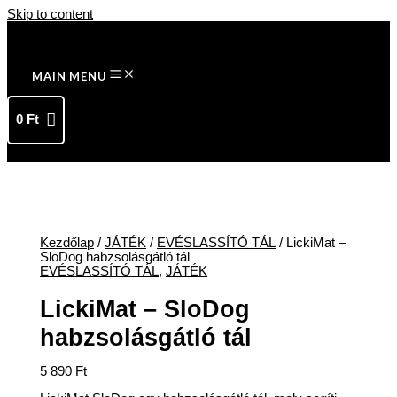
Skip to content
MAIN MENU
0
Ft
Kezdőlap
/
JÁTÉK
/
EVÉSLASSÍTÓ TÁL
/ LickiMat –
SloDog habzsolásgátló tál
EVÉSLASSÍTÓ TÁL
,
JÁTÉK
LickiMat – SloDog
habzsolásgátló tál
5 890
Ft