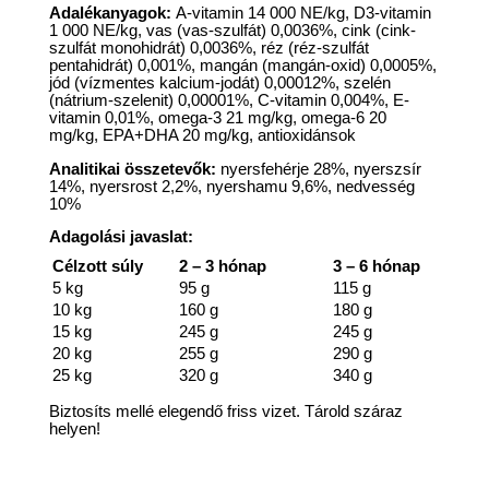
Adalékanyagok:
A-vitamin 14 000 NE/kg, D3-vitamin
1 000 NE/kg, vas (vas-szulfát) 0,0036%, cink (cink-
szulfát monohidrát) 0,0036%, réz (réz-szulfát
pentahidrát) 0,001%, mangán (mangán-oxid) 0,0005%,
jód (vízmentes kalcium-jodát) 0,00012%, szelén
(nátrium-szelenit) 0,00001%, C-vitamin 0,004%, E-
vitamin 0,01%, omega-3 21 mg/kg, omega-6 20
mg/kg, EPA+DHA 20 mg/kg, antioxidánsok
Analitikai összetevők:
nyersfehérje 28%, nyerszsír
14%, nyersrost 2,2%, nyershamu 9,6%, nedvesség
10%
Adagolási javaslat:
Célzott súly
2 – 3 hónap
3 – 6 hónap
5 kg
95 g
115 g
10 kg
160 g
180 g
15 kg
245 g
245 g
20 kg
255 g
290 g
25 kg
320 g
340 g
Biztosíts mellé elegendő friss vizet. Tárold száraz
helyen!