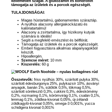
kellemetlen szagát. A glükozamin és kondroitin
támogatja az ízületek és a porcok egészségét.
TULAJDONSÁGAI:
Magas hústartalmú, gabonamentes száraztáp.
A nyúlhús alacsony allergiakockázatú és
kalóriatartalmú!
Alacsony a zsírtartalma, így hízékony kutyák
számára is ideális!
Segíti a megfelelő emésztést és bélflórát.
Támogatja az ízületek és a porcok egészségét.
Emberi fogyasztásra alkalmas alapanyagokból
készült.
Hipoallergén.
Szemcse méret:
10 mm
Kiszerelés:
60 g
Összetevők:
friss nyúlhús 30%, szárított pulyka 30%,
szárított édesburgonya 25%, pulykazsír 10%, ásványi
anyagok, banán 1%, sütőtök 0,5%, tökmag 0,5%,
szárított sörélesztő 0,3%, cukkini 0,3%, édeskömény
0,2%, rozmaring 0,1%, körömvirág 0,1%, csalán 0,1%,
lenmag 0,1%, zöldtea-kivonat 0,05%, új-zélandi
zöldkagyló-kivonat 0,05%, omega-3 0,001%, yucca
schidigera kivonat 0,001%