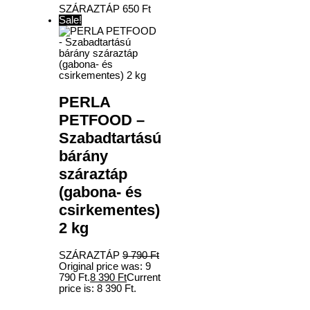
SZÁRAZTÁP
650
Ft
Sale!
PERLA
PETFOOD –
Szabadtartású
bárány
száraztáp
(gabona- és
csirkementes)
2 kg
SZÁRAZTÁP
9 790
Ft
Original price was: 9
790 Ft.
8 390
Ft
Current
price is: 8 390 Ft.