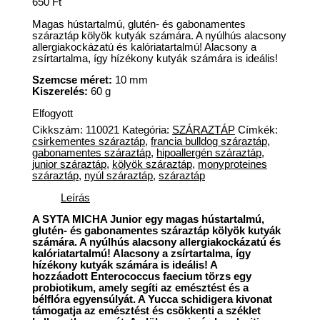
650
Ft
Magas hústartalmú, glutén- és gabonamentes
száraztáp kölyök kutyák számára. A nyúlhús alacsony
allergiakockázatú és kalóriatartalmú! Alacsony a
zsírtartalma, így hízékony kutyák számára is ideális!
Szemcse méret:
10 mm
Kiszerelés:
60 g
Elfogyott
Cikkszám:
110021
Kategória:
SZÁRAZTÁP
Címkék:
csirkementes száraztáp
,
francia bulldog száraztáp
,
gabonamentes száraztáp
,
hipoallergén száraztáp
,
junior száraztáp
,
kölyök száraztáp
,
monyproteines
száraztáp
,
nyúl száraztáp
,
száraztáp
Leírás
A SYTA MICHA Junior egy magas hústartalmú,
glutén- és gabonamentes száraztáp kölyök kutyák
számára.
A nyúlhús alacsony allergiakockázatú és
kalóriatartalmú! Alacsony a zsírtartalma, így
hízékony kutyák számára is ideális!
A
hozzáadott
Enterococcus faecium törzs egy
probiotikum, amely segíti az emésztést és a
bélflóra egyensúlyát. A Yucca schidigera kivonat
támogatja az emésztést és csökkenti a széklet