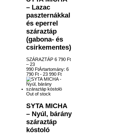
– Lazac
paszternákkal
és eperrel
száraztáp
(gabona- és
csirkementes)
SZÁRAZTÁP
6 790
Ft
–
23
990
Ft
Ártartomány: 6
790 Ft - 23 990 Ft
Out of stock
SYTA MICHA
– Nyúl, bárány
száraztáp
kóstoló