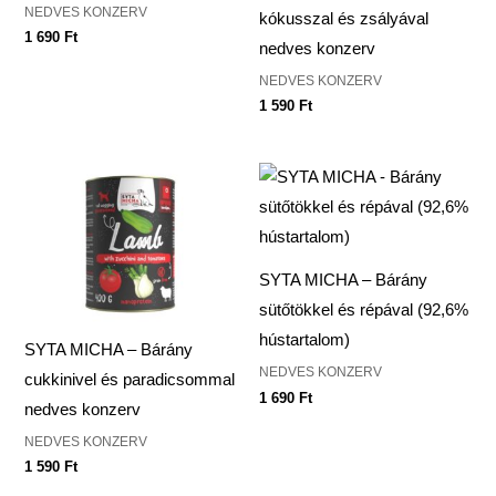
NEDVES KONZERV
kókusszal és zsályával
1 690
Ft
nedves konzerv
NEDVES KONZERV
1 590
Ft
SYTA MICHA – Bárány
sütőtökkel és répával (92,6%
hústartalom)
SYTA MICHA – Bárány
NEDVES KONZERV
cukkinivel és paradicsommal
1 690
Ft
nedves konzerv
NEDVES KONZERV
1 590
Ft