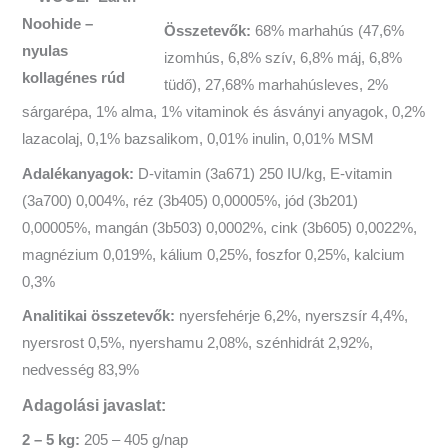
Összetevők:
68% marhahús (47,6%
izomhús, 6,8% szív, 6,8% máj, 6,8%
tüdő), 27,68% marhahúsleves, 2%
sárgarépa, 1% alma, 1% vitaminok és ásványi anyagok, 0,2%
lazacolaj, 0,1% bazsalikom, 0,01% inulin, 0,01% MSM
Adalékanyagok:
D-vitamin (3a671) 250 IU/kg, E-vitamin
(3a700) 0,004%, réz (3b405) 0,00005%, jód (3b201)
0,00005%, mangán (3b503) 0,0002%, cink (3b605) 0,0022%,
magnézium 0,019%, kálium 0,25%, foszfor 0,25%, kalcium
0,3%
Analitikai összetevők:
nyersfehérje 6,2%, nyerszsír 4,4%,
nyersrost 0,5%, nyershamu 2,08%, szénhidrát 2,92%,
nedvesség 83,9%
Adagolási javaslat:
2 – 5 kg:
205 – 405 g/nap