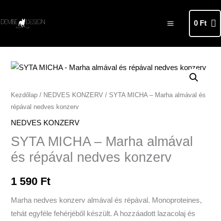
Skip
MAIN
to
0
Ft
MENU
content
SYTA
MICHA
-
Kezdőlap
/
NEDVES KONZERV
/ SYTA MICHA – Marha almával és
répával nedves konzerv
Marha
almával
NEDVES KONZERV
és
SYTA MICHA – Marha almával
répával
és répával nedves konzerv
nedves
konzerv
1 590
Ft
mennyiség
Marha nedves konzerv almával és répával. Monoproteines,
tehát egyféle fehérjéből készült. A hozzáadott lazacolaj és