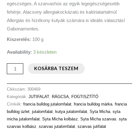
egészséges. A szarvashús az egyik legegészségesebb
fehérje. Alacsony allergiakockázatú és kalóriatartalmú!
Allergiás és hízékony kutyák számára is ideális választás!
Gabonamentes.
Kiszerelés:
100 g
Availability:
3 készleten
KOSÁRBA TESZEM
Cikkszám:
300469
Kategóriák:
JUTIFALAT
,
RÁGCSA, FOGTISZTÍTÓ
Címkék:
francia bulldog jutalomfalat
,
francia bulldog márka
,
francia
bulldog üzlet
,
jutalomfalat
,
kutya jutalomfalat
,
Syta Micha
,
syta
micha jutalomfalat
,
Syta Micha kolbász
,
Syta Micha szarvas
,
syta
szarvas kolbász
,
szarvas jutalomfalat
,
szarvas jutifalat