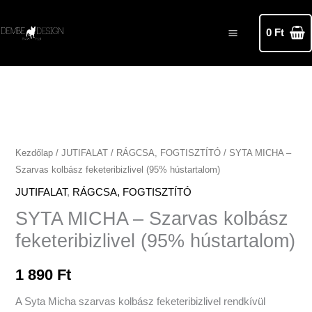
Skip
MAIN
to
0
Ft
MENU
content
SYTA
MICHA
-
Szarvas
Kezdőlap
/
JUTIFALAT
/
RÁGCSA, FOGTISZTÍTÓ
/ SYTA MICHA –
Szarvas kolbász feketeribizlivel (95% hústartalom)
kolbász
feketeribizlivel
JUTIFALAT
,
RÁGCSA, FOGTISZTÍTÓ
(95%
SYTA MICHA – Szarvas kolbász
hústartalom)
feketeribizlivel (95% hústartalom)
mennyiség
1 890
Ft
A Syta Micha szarvas kolbász feketeribizlivel rendkívül