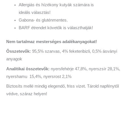
Allergiás és hízékony kutyák számára is
ideális választás!
Gabona- és gluténmentes.
BARF étrendet követők is választhatják!
Nem tartalmaz mesterséges adalékanyagokat!
Összetevők:
95,5% szarvas, 4% feketeribizli, 0,5% ásványi
anyagok
Analitikai összetevők:
nyersfehérje 47,8%, nyerszsír 28,1%,
nyershamu 15,4%, nyersrost 2,1%
Biztosíts mellé mindig elegendő, friss vizet. Tárold napfénytől
védve, száraz helyen!