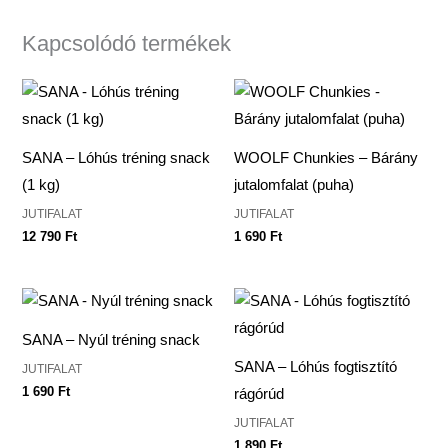
Kapcsolódó termékek
SANA – Lóhús tréning snack
WOOLF Chunkies – Bárány
(1 kg)
jutalomfalat (puha)
JUTIFALAT
JUTIFALAT
12 790
Ft
1 690
Ft
SANA – Nyúl tréning snack
SANA – Lóhús fogtisztító
JUTIFALAT
1 690
Ft
rágórúd
JUTIFALAT
1 890
Ft