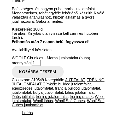
1 690
Ft
Egészséges és nagyon puha marha jutalomfalat.
Monoproteines, tehát egyféle fehérjéből készült. Kiváló
választás a tanuláshoz, hiszen alkalmas a gyors
jutalmazásra. Gabonamentes.
Kiszerelés:
100 g
Tárolás:
Kinyitás után vissza kell zárni és hűtőben
tárolni.
Felbontás után 7 napon belül fogyassza el!
Availability:
4 készleten
WOOLF Chunkies - Marha jutalomfalat (puha)
mennyiség
KOSÁRBA TESZEM
Cikkszám:
310549
Kategóriák:
JUTIFALAT
,
TRÉNING
JUTALOMFALAT
Címkék:
bulldog jutalomfalat
,
egészséges jutalomfalat
,
francia bulldog jutalomfalat
,
jutalomfalat
,
kutya jutalomfalat
,
lóhús jutalomfalat
,
lóhús jutifalat
,
tréning jutalomfalat
,
tréning snack
,
Woolf
jutalomfalat
,
Woolf lóhús
,
Woolf Soft Cubes
,
Woolf Soft
Cubes jutalomfalat
Leírás