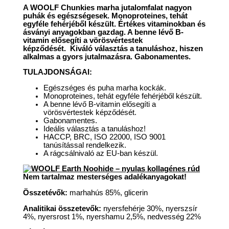
A WOOLF Chunkies marha jutalomfalat nagyon
puhák és egészségesek. Monoproteines, tehát
egyféle fehérjéből készült. Értékes vitaminokban és
ásványi anyagokban gazdag. A benne lévő B-
vitamin elősegíti a vörösvértestek
képződését. Kiváló választás a tanuláshoz, hiszen
alkalmas a gyors jutalmazásra. Gabonamentes.
TULAJDONSÁGAI:
Egészséges és puha marha kockák.
Monoproteines, tehát egyféle fehérjéből készült.
A benne lévő B-vitamin elősegíti a
vörösvértestek képződését.
Gabonamentes.
Ideális választás a tanuláshoz!
HACCP, BRC, ISO 22000, ISO 9001
tanúsítással rendelkezik.
A rágcsálnivaló az EU-ban készül.
Nem tartalmaz mesterséges adalékanyagokat!
Összetévők:
marhahús 85%, glicerin
Analitikai összetevők:
nyersfehérje 30%, nyerszsír
4%, nyersrost 1%, nyershamu 2,5%, nedvesség 22%