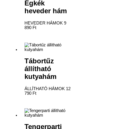
Égkék
heveder hám
HEVEDER HÁMOK
9
890
Ft
Tábortűz
állítható
kutyahám
ÁLLÍTHATÓ HÁMOK
12
790
Ft
Tengerparti