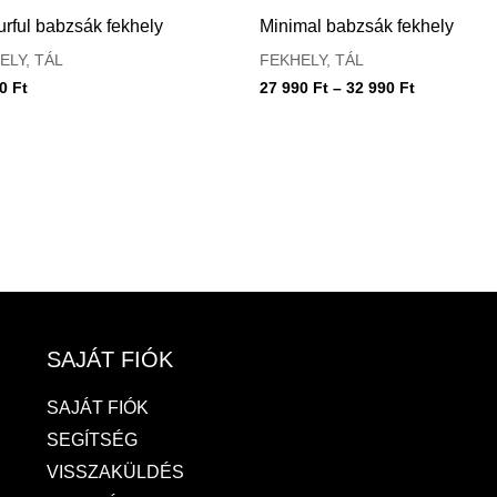
990 Ft
rful babzsák fekhely
Minimal babzsák fekhely
-
32
ELY, TÁL
FEKHELY, TÁL
990 Ft
90
Ft
27 990
Ft
–
32 990
Ft
SAJÁT FIÓK
SAJÁT FIÓK
SEGÍTSÉG
VISSZAKÜLDÉS