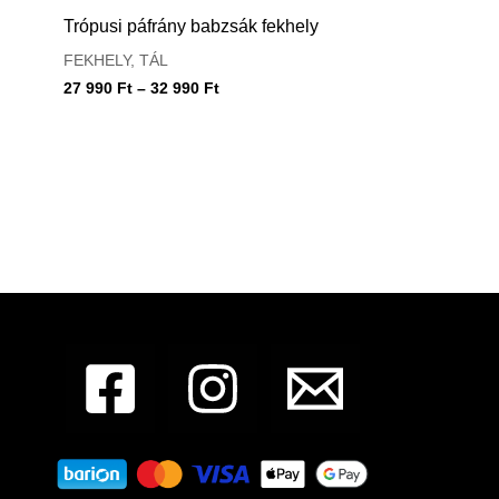
990 Ft
Trópusi páfrány babzsák fekhely
-
32
FEKHELY, TÁL
990 Ft
27 990
Ft
–
32 990
Ft