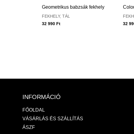
Geometrikus babzsák fekhely
Colou
FEKHELY, TÁL
FEKH
32 990
Ft
32 9
INFORMÁCIÓ
FŐOLDAL
VÁSÁRLÁS ÉS SZÁLLÍTÁS
ÁSZF