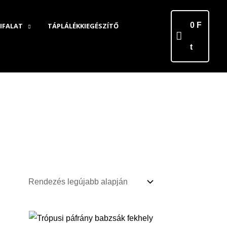
0
F
IFALAT
TÁPLÁLÉKKIEGÉSZÍTŐ
t
y:
Ártartomány:
27