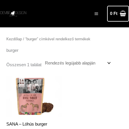
Skip
MAIN
to
0
Ft
MENU
content
Kezdőlap
/ “burger” címkével rendelkező termékek
burger
Összesen 1 találat
SANA – Lóhús burger