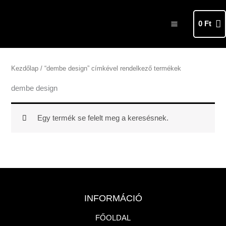
Skip
MAIN
to
0
Ft
MENU
content
Kezdőlap
/ “dembe design” címkével rendelkező termékek
dembe design
Egy termék se felelt meg a keresésnek.
INFORMÁCIÓ
FŐOLDAL