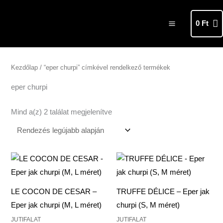
Skip
MAIN
to
0
Ft
MENU
content
Sorted
by
latest
Kezdőlap
/ “eper churpi” címkével rendelkező termékek
eper churpi
Mind a(z) 2 találat megjelenítve
Ártartomány:
Ártartomány:
3
2
390 Ft
590 Ft
-
-
3
3
LE COCON DE CESAR –
TRUFFE DÉLICE – Eper jak
890 Ft
590 Ft
Eper jak churpi (M, L méret)
churpi (S, M méret)
JUTIFALAT
JUTIFALAT