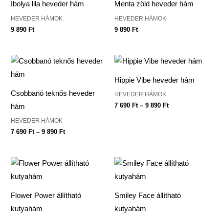
Ibolya lila heveder hám
Menta zöld heveder hám
HEVEDER HÁMOK
HEVEDER HÁMOK
9 890
Ft
9 890
Ft
Ártartomány:
Ártartomány:
7
7
690 Ft
690 Ft
Hippie Vibe heveder hám
-
-
9
9
Csobbanó teknős heveder
HEVEDER HÁMOK
890 Ft
890 Ft
7 690
Ft
–
9 890
Ft
hám
HEVEDER HÁMOK
7 690
Ft
–
9 890
Ft
Flower Power állítható
Smiley Face állítható
kutyahám
kutyahám