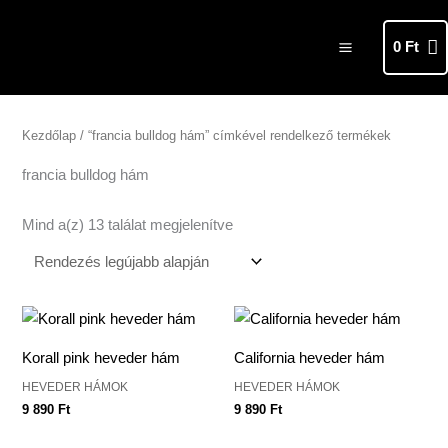
Skip
MAIN
to
0
Ft
MENU
content
Sorted
by
latest
Kezdőlap
/ “francia bulldog hám” címkével rendelkező termékek
francia bulldog hám
Mind a(z) 13 találat megjelenítve
Korall pink heveder hám
California heveder hám
HEVEDER HÁMOK
HEVEDER HÁMOK
9 890
Ft
9 890
Ft