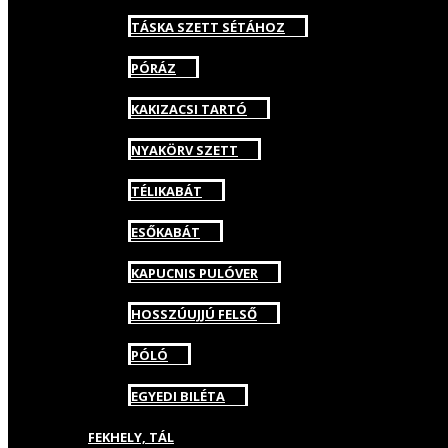
TÁSKA SZETT SÉTÁHOZ
PÓRÁZ
KAKIZACSI TARTÓ
NYAKÖRV SZETT
TÉLIKABÁT
ESŐKABÁT
KAPUCNIS PULÓVER
HOSSZÚUJJÚ FELSŐ
PÓLÓ
EGYEDI BILÉTA
FEKHELY, TÁL