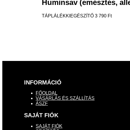
Huminsav (emésztés, alle
TÁPLÁLÉKKIEGÉSZÍTŐ
3 790
Ft
INFORMÁCIÓ
FŐOLDAL
VÁSÁRLÁS ÉS SZÁLLÍTÁS
ÁSZF
SAJÁT FIÓK
SAJÁT FIÓK