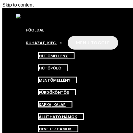
Skip to content
FŐOLDAL
RUHÁZAT, KIEG.
MENU TOGGLE
HŰTŐMELLÉNY
HŰTŐPÓLÓ
MENTŐMELLÉNY
FÜRDŐKÖNTÖS
SAPKA, KALAP
ÁLLÍTHATÓ HÁMOK
HEVEDER HÁMOK