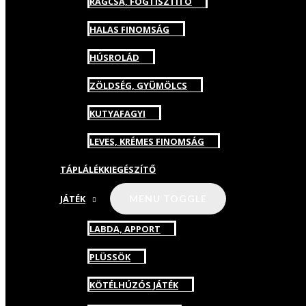
RÁGCSA, FOGTISZTÍTÓ
HALAS FINOMSÁG
HÚSROLÁD
ZÖLDSÉG, GYÜMÖLCS
KUTYAFAGYI
LEVES, KRÉMES FINOMSÁG
TÁPLÁLÉKKIEGÉSZÍTŐ
JÁTÉK
MENU TOGGLE
LABDA, APPORT
PLÜSSÖK
KÖTÉLHÚZÓS JÁTÉK