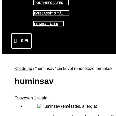
TÖLTHETŐ JÁTÉK
EVÉSLASSÍTÓ TÁL
LOGIKAI JÁTÉK
0
Ft
Kezdőlap
/ “huminsav” címkével rendelkező termékek
huminsav
Összesen 1 találat