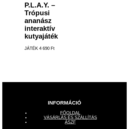
P.L.A.Y. –
Trópusi
ananász
interaktív
kutyajáték
JÁTÉK
4 690
Ft
INFORMÁCIÓ
FŐOLDAL
VÁSÁRLÁS ÉS SZÁLLÍTÁS
ÁSZF