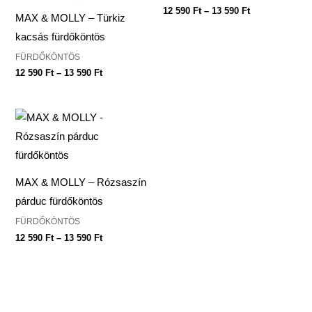
12 590
Ft
–
13 590
Ft
MAX & MOLLY – Türkiz
kacsás fürdőköntös
FÜRDŐKÖNTÖS
12 590
Ft
–
13 590
Ft
Ártartomány:
12
590 Ft
-
13
590 Ft
MAX & MOLLY – Rózsaszín
párduc fürdőköntös
FÜRDŐKÖNTÖS
12 590
Ft
–
13 590
Ft