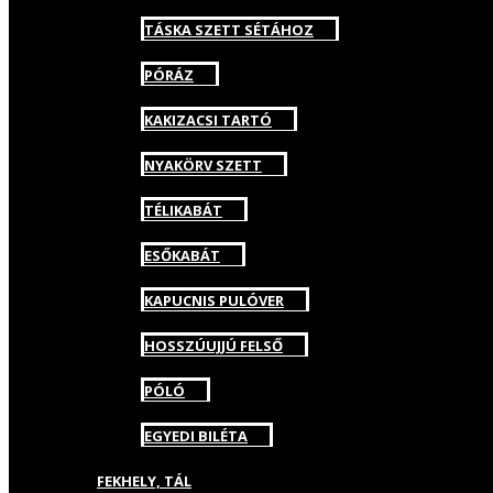
TÁSKA SZETT SÉTÁHOZ
PÓRÁZ
KAKIZACSI TARTÓ
NYAKÖRV SZETT
TÉLIKABÁT
ESŐKABÁT
KAPUCNIS PULÓVER
HOSSZÚUJJÚ FELSŐ
PÓLÓ
EGYEDI BILÉTA
FEKHELY, TÁL