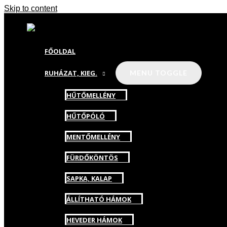
Skip to content
FŐOLDAL
RUHÁZAT, KIEG.
MENU TOGGLE
HŰTŐMELLÉNY
HŰTŐPÓLÓ
MENTŐMELLÉNY
FÜRDŐKÖNTÖS
SAPKA, KALAP
ÁLLÍTHATÓ HÁMOK
HEVEDER HÁMOK