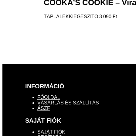
COOKA’S COOKIE – Virágp
TÁPLÁLÉKKIEGÉSZÍTŐ
3 090
Ft
INFORMÁCIÓ
FŐOLDAL
VÁSÁRLÁS ÉS SZÁLLÍTÁS
ÁSZF
SAJÁT FIÓK
SAJÁT FIÓK