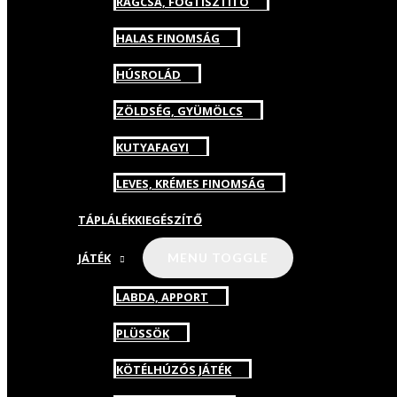
RÁGCSA, FOGTISZTÍTÓ
HALAS FINOMSÁG
HÚSROLÁD
ZÖLDSÉG, GYÜMÖLCS
KUTYAFAGYI
LEVES, KRÉMES FINOMSÁG
TÁPLÁLÉKKIEGÉSZÍTŐ
JÁTÉK
MENU TOGGLE
LABDA, APPORT
PLÜSSÖK
KÖTÉLHÚZÓS JÁTÉK