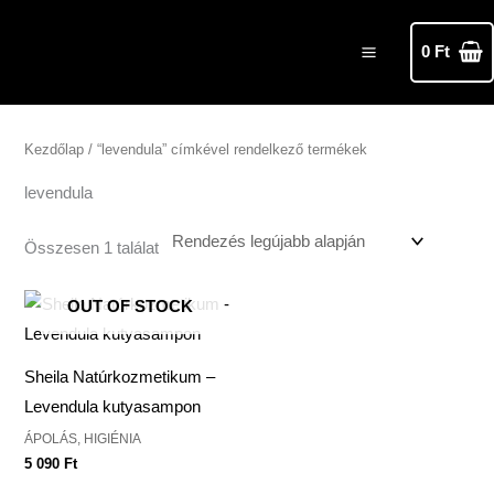
Skip
MAIN
to
0
Ft
MENU
content
Kezdőlap
/ “levendula” címkével rendelkező termékek
levendula
Összesen 1 találat
OUT OF STOCK
Sheila Natúrkozmetikum –
Levendula kutyasampon
ÁPOLÁS, HIGIÉNIA
5 090
Ft