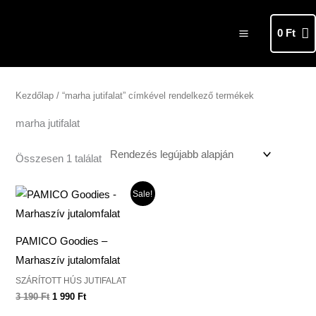
Skip
MAIN
to
0
Ft
MENU
content
Kezdőlap
/ “marha jutifalat” címkével rendelkező termékek
marha jutifalat
Összesen 1 találat
Original
Current
Sale!
price
price
was:
is:
3
1
190 Ft.
990 Ft.
PAMICO Goodies –
Marhaszív jutalomfalat
SZÁRÍTOTT HÚS JUTIFALAT
3 190
Ft
1 990
Ft