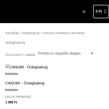
Skip
MAIN
to
0
Ft
MENU
content
Kezdőlap
/ “ördöghajmáj” címkével rendelkező termékek
ördöghajmáj
Összesen 1 találat
CANUMI – Ördöghalmáj
konzerv
HALAS FINOMSÁG
1 890
Ft