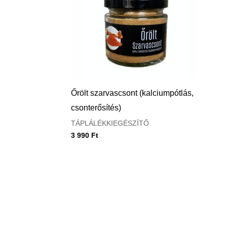
Őrölt szarvascsont (kalciumpótlás,
csonterősítés)
TÁPLÁLÉKKIEGÉSZÍTŐ
3 990
Ft