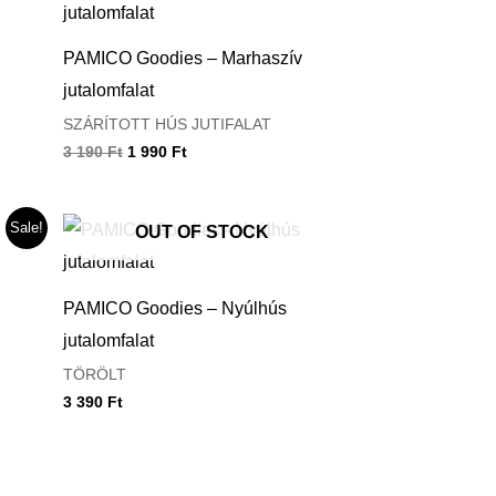
was:
is:
3
1
190 Ft.
990 Ft.
PAMICO Goodies – Marhaszív
jutalomfalat
SZÁRÍTOTT HÚS JUTIFALAT
3 190
Ft
1 990
Ft
Sale!
OUT OF STOCK
PAMICO Goodies – Nyúlhús
jutalomfalat
TÖRÖLT
3 390
Ft