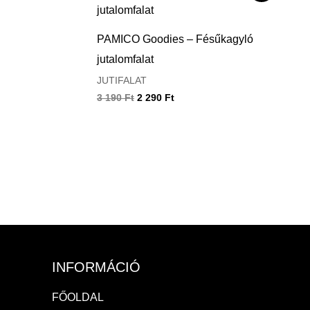
was:
is:
3
2
190 Ft.
290 Ft.
PAMICO Goodies – Fésűkagyló
jutalomfalat
JUTIFALAT
3 190
Ft
2 290
Ft
INFORMÁCIÓ
FŐOLDAL