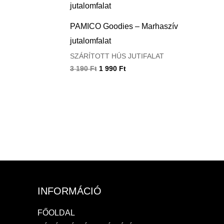
was:
is:
3
1
190 Ft.
990 Ft.
PAMICO Goodies – Marhaszív
jutalomfalat
SZÁRÍTOTT HÚS JUTIFALAT
3 190
Ft
1 990
Ft
INFORMÁCIÓ
FŐOLDAL