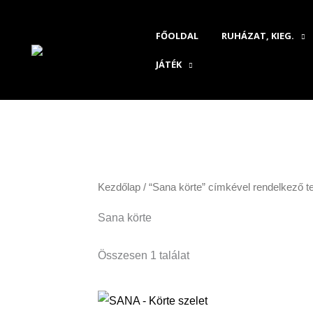
Skip
to
FŐOLDAL
RUHÁZAT, KIEG.
content
JÁTÉK
Kezdőlap
/ “Sana körte” címkével rendelkező 
Sana körte
Összesen 1 találat