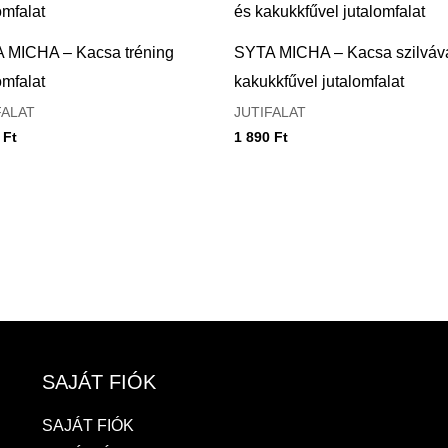
 MICHA – Kacsa tréning
SYTA MICHA – Kacsa szilváva
omfalat
kakukkfűvel jutalomfalat
FALAT
JUTIFALAT
0
Ft
1 890
Ft
SAJÁT FIÓK
SAJÁT FIÓK