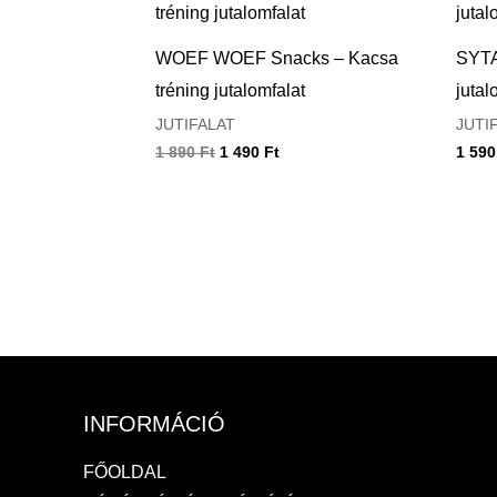
was:
is:
1
1
890 Ft.
490 Ft.
WOEF WOEF Snacks – Kacsa
SYTA
tréning jutalomfalat
jutal
JUTIFALAT
JUTI
1 890
Ft
1 490
Ft
1 59
INFORMÁCIÓ
FŐOLDAL