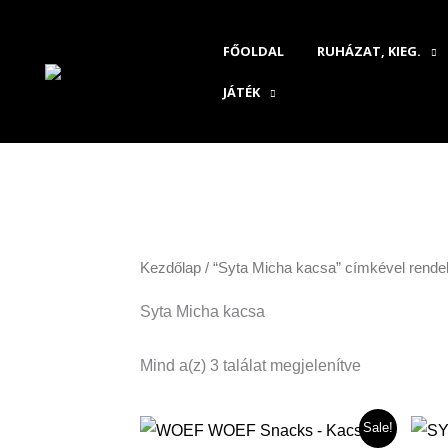
Skip
to
FŐOLDAL
RUHÁZAT, KIEG.
content
JÁTÉK
Sorted
by
latest
Kezdőlap
/ “Syta Micha kacsa” címkével rend
Syta Micha kacsa
Mind a(z) 3 találat megjelenítve
Original
Current
Sale!
price
price