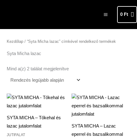
Skip
MAIN
to
0
Ft
MENU
content
Sorted
by
latest
Kezdőlap
/ “Syta Micha lazac” címkével rendelkező termékek
Syta Micha lazac
Mind a(z) 2 találat megjelenítve
SYTA MICHA – Tőkehal és
lazac jutalomfalat
SYTA MICHA – Lazac
eperrel és bazsalikommal
JUTIFALAT