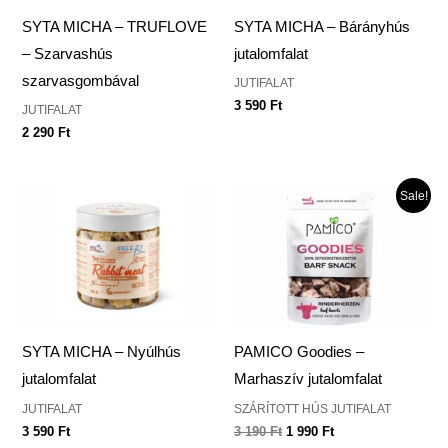
SYTA MICHA – TRUFLOVE
SYTA MICHA – Bárányhús
– Szarvashús
jutalomfalat
szarvasgombával
JUTIFALAT
3 590
Ft
JUTIFALAT
2 290
Ft
Original
Current
Sale!
price
price
was:
is:
3
1
190 Ft.
990 Ft.
SYTA MICHA – Nyúlhús
PAMICO Goodies –
jutalomfalat
Marhaszív jutalomfalat
JUTIFALAT
SZÁRÍTOTT HÚS JUTIFALAT
3 590
Ft
3 190
Ft
1 990
Ft