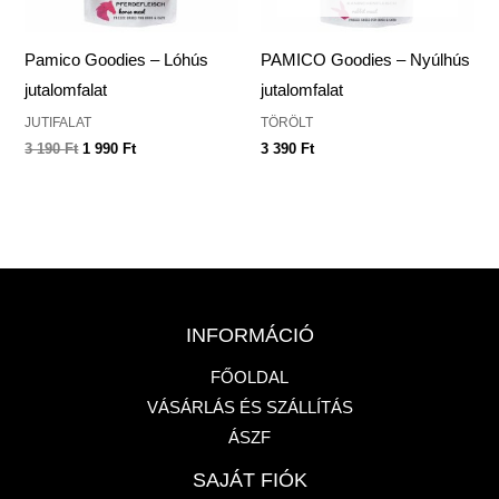
Pamico Goodies – Lóhús
PAMICO Goodies – Nyúlhús
jutalomfalat
jutalomfalat
JUTIFALAT
TÖRÖLT
3 190
Ft
1 990
Ft
3 390
Ft
INFORMÁCIÓ
FŐOLDAL
VÁSÁRLÁS ÉS SZÁLLÍTÁS
ÁSZF
SAJÁT FIÓK