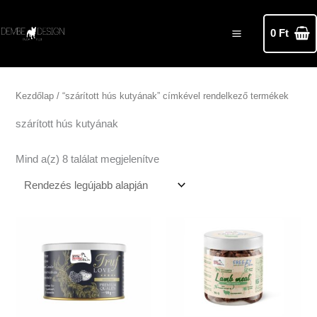
Skip
MAIN
to
0
Ft
MENU
content
Sorted
by
latest
Kezdőlap
/ “szárított hús kutyának” címkével rendelkező termékek
szárított hús kutyának
Mind a(z) 8 találat megjelenítve