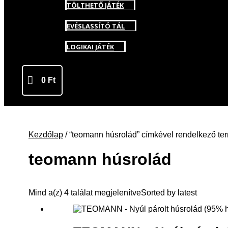
TÖLTHETŐ JÁTÉK
EVÉSLASSÍTÓ TÁL
LOGIKAI JÁTÉK
0
Ft
Kezdőlap
/ “teomann húsrolád” címkével rendelkező te
teomann húsrolád
Mind a(z) 4 találat megjelenítve
Sorted by latest