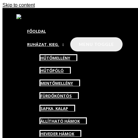
Skip to content
FŐOLDAL
RUHÁZAT, KIEG.
MENU TOGGLE
HŰTŐMELLÉNY
HŰTŐPÓLÓ
MENTŐMELLÉNY
FÜRDŐKÖNTÖS
SAPKA, KALAP
ÁLLÍTHATÓ HÁMOK
HEVEDER HÁMOK