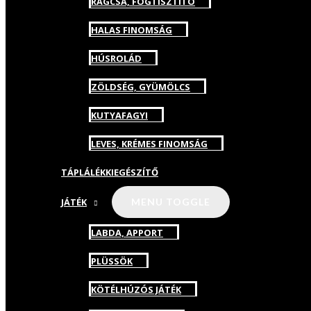
RÁGCSA, FOGTISZTÍTÓ
HALAS FINOMSÁG
HÚSROLÁD
ZÖLDSÉG, GYÜMÖLCS
KUTYAFAGYI
LEVES, KRÉMES FINOMSÁG
TÁPLÁLÉKKIEGÉSZÍTŐ
JÁTÉK
MENU TOGGLE
LABDA, APPORT
PLÜSSÖK
KÖTÉLHÚZÓS JÁTÉK