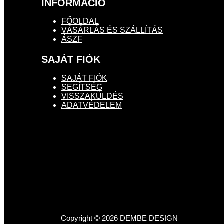
INFORMÁCIÓ
FŐOLDAL
VÁSÁRLÁS ÉS SZÁLLÍTÁS
ÁSZF
SAJÁT FIÓK
SAJÁT FIÓK
SEGÍTSÉG
VISSZAKÜLDÉS
ADATVÉDELEM
Dembe Design - Francia bulldog üzlet
1133, Buda
Copyright © 2026 DEMBE DESIGN