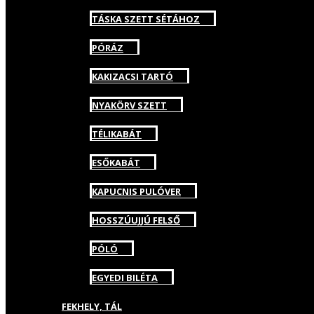
TÁSKA SZETT SÉTÁHOZ
PÓRÁZ
KAKIZACSI TARTÓ
NYAKÖRV SZETT
TÉLIKABÁT
ESŐKABÁT
KAPUCNIS PULÓVER
HOSSZÚUJJÚ FELSŐ
PÓLÓ
EGYEDI BILÉTA
FEKHELY, TÁL