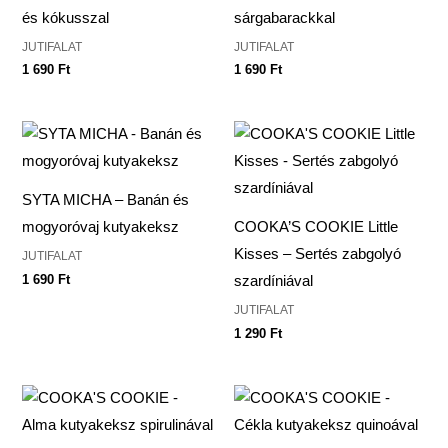
és kókusszal
sárgabarackkal
JUTIFALAT
JUTIFALAT
1 690
Ft
1 690
Ft
SYTA MICHA – Banán és
mogyoróvaj kutyakeksz
COOKA’S COOKIE Little
Kisses – Sertés zabgolyó
JUTIFALAT
1 690
Ft
szardíniával
JUTIFALAT
1 290
Ft