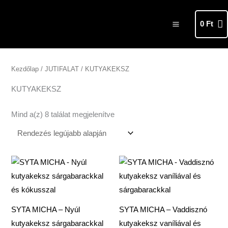
Skip
MAIN
to
0
Ft
MENU
content
Sorted
by
latest
Kezdőlap
/
JUTIFALAT
/ KUTYAKEKSZ
KUTYAKEKSZ
Mind a(z) 8 találat megjelenítve
SYTA MICHA – Nyúl
SYTA MICHA – Vaddisznó
kutyakeksz sárgabarackkal
kutyakeksz vaníliával és