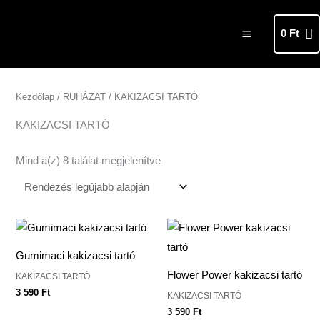
Skip
MAIN
to
0
Ft
MENU
content
Sorted
by
latest
Kezdőlap
/
RUHÁZAT
/ KAKIZACSI TARTÓ
KAKIZACSI TARTÓ
Mind a(z) 8 találat megjelenítve
Gumimaci kakizacsi tartó
Flower Power kakizacsi tartó
KAKIZACSI TARTÓ
3 590
Ft
KAKIZACSI TARTÓ
3 590
Ft