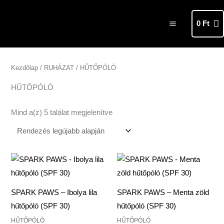
Skip
MAIN
to
0
Ft
MENU
content
Sorted
by
latest
Kezdőlap
/
RUHÁZAT
/ HŰTŐPÓLÓ
HŰTŐPÓLÓ
Mind a(z) 5 találat megjelenítve
SPARK PAWS – Ibolya lila
SPARK PAWS – Menta zöld
hűtőpóló (SPF 30)
hűtőpóló (SPF 30)
HŰTŐPÓLÓ
HŰTŐPÓLÓ