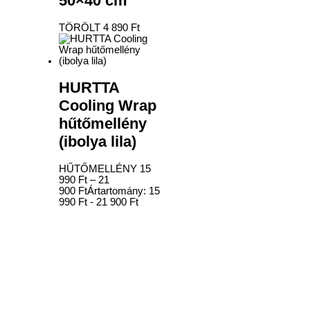
50×40 cm
TÖRÖLT
4 890
Ft
HURTTA
Cooling Wrap
hűtőmellény
(ibolya lila)
HŰTŐMELLÉNY
15
990
Ft
–
21
900
Ft
Ártartomány: 15
990 Ft - 21 900 Ft