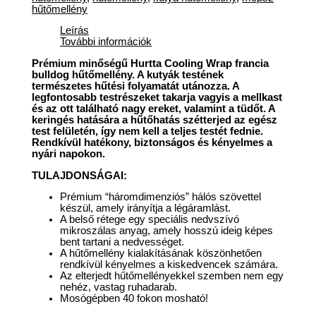
hűtőmellény
Leírás
További információk
Prémium minőségű Hurtta Cooling Wrap francia
bulldog hűtőmellény. A kutyák testének
természetes hűtési folyamatát utánozza. A
legfontosabb testrészeket takarja vagyis a mellkast
és az ott található nagy ereket, valamint a tüdőt. A
keringés hatására a hűtőhatás szétterjed az egész
test felületén, így nem kell a teljes testét fednie.
Rendkívül hatékony, biztonságos és kényelmes a
nyári napokon.
TULAJDONSÁGAI:
Prémium “háromdimenziós” hálós szövettel
készül, amely irányítja a légáramlást.
A belső rétege egy speciális nedvszívó
mikroszálas anyag, amely hosszú ideig képes
bent tartani a nedvességet.
A hűtőmellény kialakításának köszönhetően
rendkívül kényelmes a kiskedvencek számára.
Az elterjedt hűtőmellényekkel szemben nem egy
nehéz, vastag ruhadarab.
Mosógépben 40 fokon mosható!