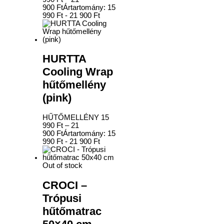
900
Ft
Ártartomány: 15
990 Ft - 21 900 Ft
HURTTA
Cooling Wrap
hűtőmellény
(pink)
HŰTŐMELLÉNY
15
990
Ft
–
21
900
Ft
Ártartomány: 15
990 Ft - 21 900 Ft
Out of stock
CROCI –
Trópusi
hűtőmatrac