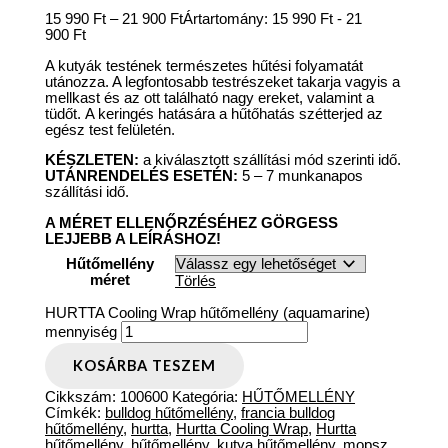
15 990
Ft
–
21 900
Ft
Ártartomány: 15 990 Ft - 21
900 Ft
A kutyák testének természetes hűtési folyamatát
utánozza. A legfontosabb testrészeket takarja vagyis a
mellkast és az ott található nagy ereket, valamint a
tüdőt. A keringés hatására a hűtőhatás szétterjed az
egész test felületén.
KÉSZLETEN:
a kiválasztott szállítási mód szerinti idő.
UTÁNRENDELÉS ESETÉN:
5 – 7 munkanapos
szállítási idő.
A MÉRET ELLENŐRZÉSÉHEZ GÖRGESS
LEJJEBB A LEÍRÁSHOZ!
Hűtőmellény
méret
Törlés
HURTTA Cooling Wrap hűtőmellény (aquamarine)
mennyiség
KOSÁRBA TESZEM
Cikkszám:
100600
Kategória:
HŰTŐMELLÉNY
Címkék:
bulldog hűtőmellény
,
francia bulldog
hűtőmellény
,
hurtta
,
Hurtta Cooling Wrap
,
Hurtta
hűtőmellény
,
hűtőmellény
,
kutya hűtőmellény
,
mopsz