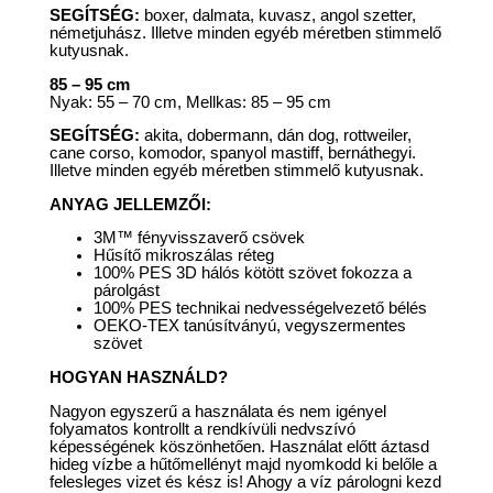
SEGÍTSÉG:
boxer, dalmata, kuvasz, angol szetter,
németjuhász. Illetve minden egyéb méretben stimmelő
kutyusnak.
85 – 95 cm
Nyak: 55 – 70 cm, Mellkas: 85 – 95 cm
SEGÍTSÉG:
akita, dobermann, dán dog, rottweiler,
cane corso, komodor, spanyol mastiff, bernáthegyi.
Illetve minden egyéb méretben stimmelő kutyusnak.
ANYAG JELLEMZŐI:
3M™️ fényvisszaverő csövek
Hűsítő mikroszálas réteg
100% PES 3D hálós kötött szövet fokozza a
párolgást
100% PES technikai nedvességelvezető bélés
OEKO-TEX tanúsítványú, vegyszermentes
szövet
HOGYAN HASZNÁLD?
Nagyon egyszerű a használata és nem igényel
folyamatos kontrollt a rendkívüli nedvszívó
képességének köszönhetően. Használat előtt áztasd
hideg vízbe a hűtőmellényt majd nyomkodd ki belőle a
felesleges vizet és kész is! Ahogy a víz párologni kezd