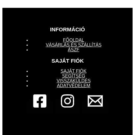
INFORMÁCIÓ
FŐOLDAL
VÁSÁRLÁS ÉS SZÁLLÍTÁS
ÁSZF
SAJÁT FIÓK
SAJÁT FIÓK
SEGÍTSÉG
VISSZAKÜLDÉS
ADATVÉDELEM
Dembe Design - Francia bulldog üzlet
1133,
Budapest, Pannónia utca 87