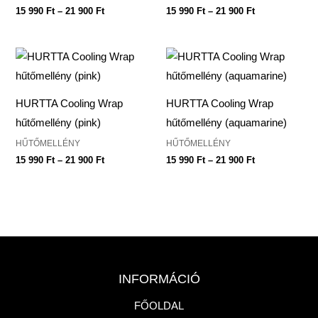
15 990
Ft
–
21 900
Ft
15 990
Ft
–
21 900
Ft
Ártartomány:
Ártartomány:
15
15
990 Ft
990 Ft
-
-
21
21
HURTTA Cooling Wrap
HURTTA Cooling Wrap
900 Ft
900 Ft
hűtőmellény (pink)
hűtőmellény (aquamarine)
HŰTŐMELLÉNY
HŰTŐMELLÉNY
15 990
Ft
–
21 900
Ft
15 990
Ft
–
21 900
Ft
INFORMÁCIÓ
FŐOLDAL