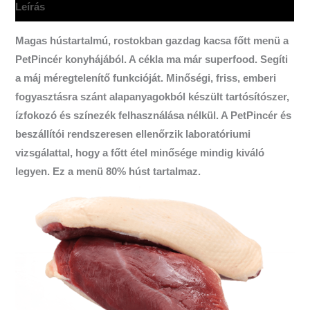
Leírás
Magas hústartalmú, rostokban gazdag kacsa főtt menü a
PetPincér konyhájából. A cékla ma már superfood. Segíti
a máj méregtelenítő funkcióját. Minőségi, friss, emberi
fogyasztásra szánt alapanyagokból készült tartósítószer,
ízfokozó és színezék felhasználása nélkül. A PetPincér és
beszállítói rendszeresen ellenőrzik laboratóriumi
vizsgálattal, hogy a főtt étel
minősége mindig kiváló
legyen. Ez a menü 80% húst tartalmaz.