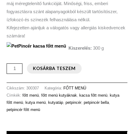
máj méregtelenítő funkcióját. Minőségi, friss, emberi
fogyasztásra szánt alapanyagokból készült tartósítószer,
ízfokozó és színezék felhasználása nélkül.
Kifejezetten ajánljuk a válogatós vagy allergiás kiskedvencek
számára!
Kiszerelés:
300 g
KOSÁRBA TESZEM
Cikkszám:
300307
Kategória:
FŐTT MENÜ
Címkék:
főtt menü
,
főtt menü kutyáknak
,
kacsa főtt menü
,
kutya
főtt menü
,
kutya menü
,
kutyatáp
,
petpincér
,
petpincér bella
,
petpincér főtt menü