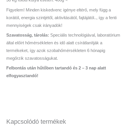
30 kg fölötti kutya esetén: 400g <
​Figyelem! Minden kiskedvenc igénye eltérő, mely függ a
korától, energia szintjétől, aktivitásától, fajtájától.., így a fenti
mennyiségek csak irányadók!
Szavatosság, tárolás:
Speciális technológiával, laboratórium
által előírt hőmérsékleten és idő alatt csírátlanítják a
termékeket, így azok szobahőmérsékleten 6 hónapig
megőrzik szavatosságukat.
Felbontás után hűtőben tartandó és 2 – 3 nap alatt
elfogyasztandó!
Kapcsolódó termékek