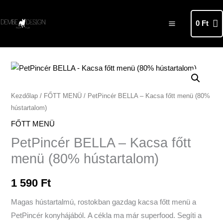
Skip
MAIN
to
0
Ft
MENU
content
PetPincér
BELLA
-
Kezdőlap
/
FŐTT MENÜ
/ PetPincér BELLA – Kacsa főtt menü (80%
hústartalom)
Kacsa
főtt
FŐTT MENÜ
menü
PetPincér BELLA – Kacsa főtt
(80%
menü (80% hústartalom)
hústartalom)
mennyiség
1 590
Ft
Magas hústartalmú, rostokban gazdag kacsa főtt menü a
PetPincér konyhájából. A cékla ma már superfood. Segíti a