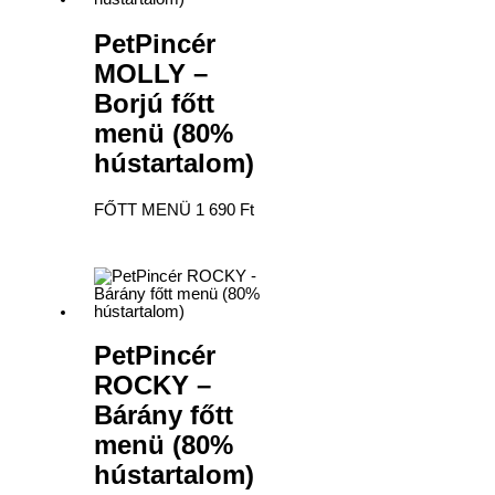
PetPincér
MOLLY –
Borjú főtt
menü (80%
hústartalom)
FŐTT MENÜ
1 690
Ft
PetPincér
ROCKY –
Bárány főtt
menü (80%
hústartalom)