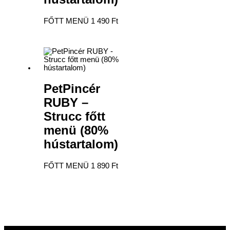
FŐTT MENÜ
1 490
Ft
PetPincér
RUBY –
Strucc főtt
menü (80%
hústartalom)
FŐTT MENÜ
1 890
Ft