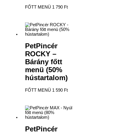
FŐTT MENÜ
1 790
Ft
PetPincér
ROCKY –
Bárány főtt
menü (50%
hústartalom)
FŐTT MENÜ
1 590
Ft
PetPincér