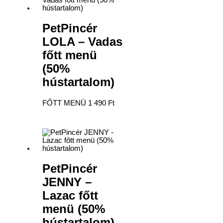
PetPincér
LOLA – Vadas
főtt menü
(50%
hústartalom)
FŐTT MENÜ
1 490
Ft
PetPincér
JENNY –
Lazac főtt
menü (50%
hústartalom)