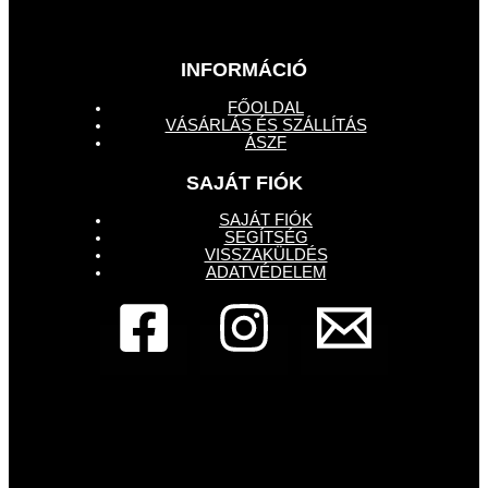
INFORMÁCIÓ
FŐOLDAL
VÁSÁRLÁS ÉS SZÁLLÍTÁS
ÁSZF
SAJÁT FIÓK
SAJÁT FIÓK
SEGÍTSÉG
VISSZAKÜLDÉS
ADATVÉDELEM
Dembe Design - Francia bulldog üzlet
1133,
Budapest, Pannónia utca 87