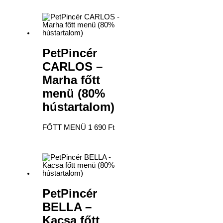
PetPincér
CARLOS –
Marha főtt
menü (80%
hústartalom)
FŐTT MENÜ
1 690
Ft
PetPincér
BELLA –
Kacsa főtt