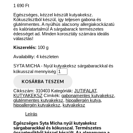
1 690
Ft
Egészséges, kézzel készült kutyakeksz.
Kókuszlisztból készül, így teljesen gabona és
gluténmentes. A nyúlhús alacsony allergiakockázatú
és kalóriatartalmú! A sárgabarack természetes
édességet ad. Minden korosztály számára ideális
választás!
Kiszerelés:
100 g
Availability:
4 készleten
SYTA MICHA - Nyúl kutyakeksz sárgabarackkal és
kókusszal mennyiség
KOSÁRBA TESZEM
Cikkszám:
310403
Kategóriák:
JUTIFALAT
,
KUTYAKEKSZ
Címkék:
gabonamentes kutyakeksz
,
gluténmentes kutyakeksz
,
hipoallergén kutya
,
hipoallergén kutyakeksz
,
kutyakeksz
Leírás
Egészséges Syta Micha nyúl kutyakeksz
sárgabarackkal és kókusszal. Természetes
összetevőkből kézzel készült. Az alapanyaga a