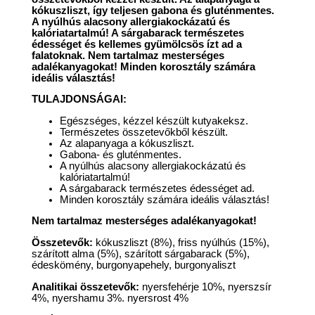
kókuszliszt, így teljesen gabona és gluténmentes.
A nyúlhús alacsony allergiakockázatú és
kalóriatartalmú! A sárgabarack természetes
édességet és kellemes gyümölcsös ízt ad a
falatoknak. Nem tartalmaz mesterséges
adalékanyagokat! Minden korosztály számára
ideális választás!
TULAJDONSÁGAI:
Egészséges, kézzel készült kutyakeksz.
Természetes összetevőkből készült.
Az alapanyaga a kókuszliszt.
Gabona- és gluténmentes.
A nyúlhús alacsony allergiakockázatú és
kalóriatartalmú!
A sárgabarack természetes édességet ad.
Minden korosztály számára ideális választás!
Nem tartalmaz mesterséges adalékanyagokat!
Összetevők:
kókuszliszt (8%), friss nyúlhús (15%),
szárított alma (5%), szárított sárgabarack (5%),
édeskömény, burgonyapehely, burgonyaliszt
Analitikai összetevők:
nyersfehérje 10%, nyerszsír
4%, nyershamu 3%. nyersrost 4%