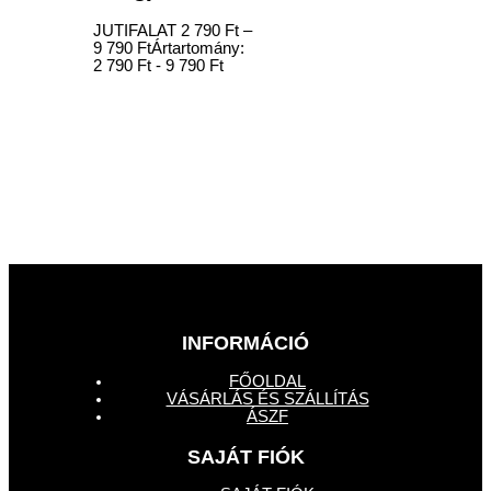
JUTIFALAT
2 790
Ft
–
9 790
Ft
Ártartomány:
2 790 Ft - 9 790 Ft
INFORMÁCIÓ
FŐOLDAL
VÁSÁRLÁS ÉS SZÁLLÍTÁS
ÁSZF
SAJÁT FIÓK