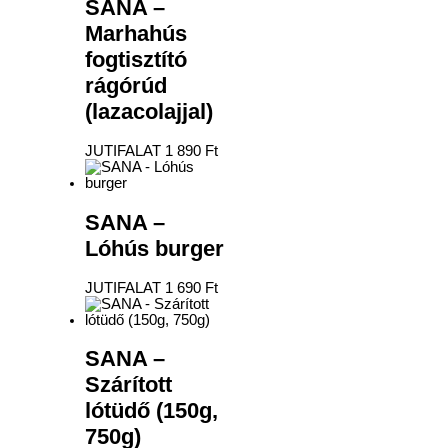
SANA –
Marhahús
fogtisztító
rágórúd
(lazacolajjal)
JUTIFALAT
1 890
Ft
SANA –
Lóhús burger
JUTIFALAT
1 690
Ft
SANA –
Szárított
lótüdő (150g,
750g)